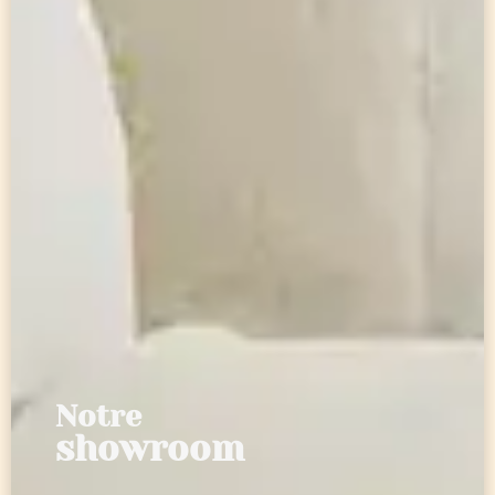
Notre
showroom
C’est sur une surface de 1200 m² que nous
présentons tout le travail de nos équipes et de
nos partenaires.
Vous trouverez dans ce magasin du mobilier
design, contemporain, traditionnel mais aussi