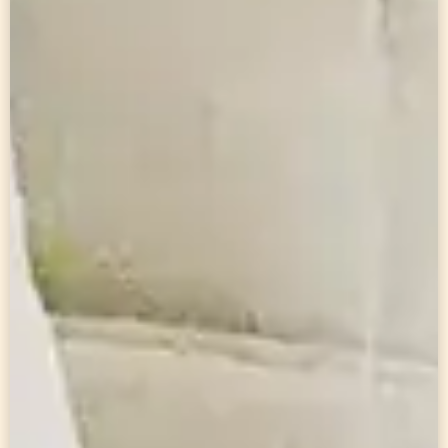
Notre
atelier
C’est ici, dans notre atelier de 1000 m² à Saint-
Gervais la Forêt, que vos projets prennent vie. De
la découpe au montage, chaque étape est
réalisée par nos soins, avec le même souci du
détail et de la durabilité.
Le bois est notre matière première, mais ce sont
vos idées qui en dictent la forme.
EXPLORER L'ATELIER