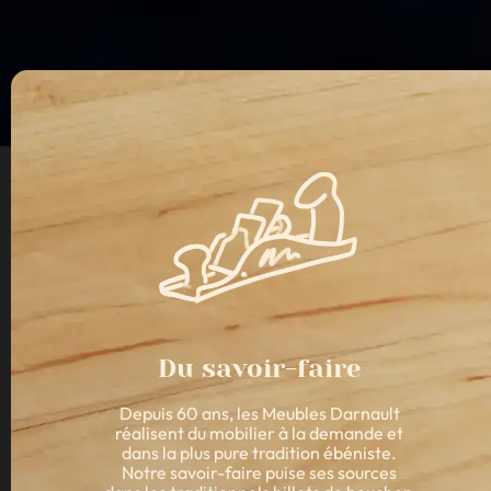
Du savoir-faire
Depuis 60 ans, les Meubles Darnault
réalisent du mobilier à la demande et
dans la plus pure tradition ébéniste.
Notre savoir-faire puise ses sources