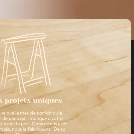
s projets uniques
rive que le meuble parfait ou le
l de déco qu’il manque à votre
ur n’existe pas…Dans ce cas c’est
imple, nous le fabriquons ! De sa