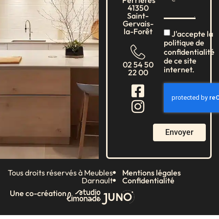
Perrières
41350
Saint-
Gervais-
la-Forêt
J'accepte la
politique de
confidentialité
de ce site
02 54 50
internet.
22 00
Envoyer
Tous droits réservés à Meubles
Mentions légales
Darnault
Confidentialité
Une co-création