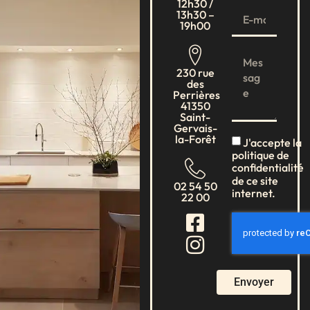
12h30 /
13h30 –
19h00
230 rue
des
Perrières
41350
Saint-
Gervais-
la-Forêt
J'accepte la
politique de
confidentialité
de ce site
02 54 50
internet.
22 00
Envoyer