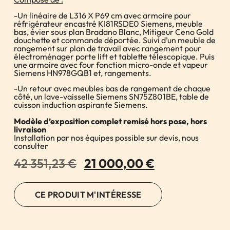
-Un linéaire de L316 X P69 cm avec armoire pour
réfrigérateur encastré KI81RSDE0 Siemens, meuble
bas, évier sous plan Bradano Blanc, Mitigeur Ceno Gold
douchette et commande déportée. Suivi d’un meuble de
rangement sur plan de travail avec rangement pour
électroménager porte lift et tablette télescopique. Puis
une armoire avec four fonction micro-onde et vapeur
Siemens HN978GQB1 et, rangements.
-Un retour avec meubles bas de rangement de chaque
côté, un lave-vaisselle Siemens SN75Z801BE, table de
cuisson induction aspirante Siemens.
Modèle d’exposition complet remisé hors pose, hors
livraison
Installation par nos équipes possible sur devis, nous
consulter
42 351,23
€
21 000,00
€
CE PRODUIT M'INTÉRESSE