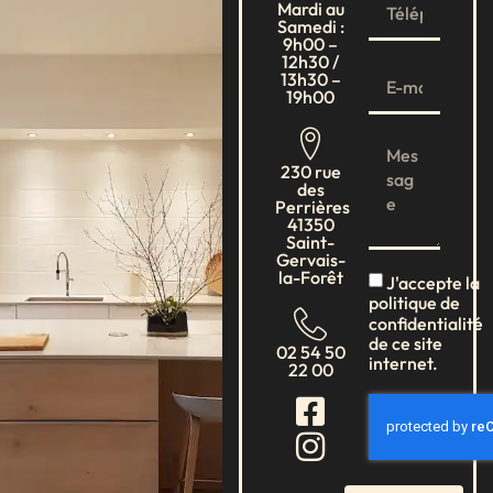
Mardi au
Samedi :
9h00 –
12h30 /
13h30 –
19h00
230 rue
des
Perrières
41350
Saint-
Gervais-
la-Forêt
J'accepte la
politique de
confidentialité
de ce site
02 54 50
internet.
22 00