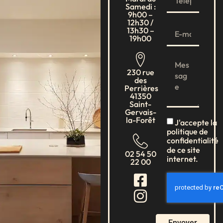
Samedi :
9h00 –
12h30 /
13h30 –
19h00
230 rue
des
Perrières
41350
Saint-
Gervais-
la-Forêt
J'accepte la
politique de
confidentialité
de ce site
02 54 50
internet.
22 00
Envoyer