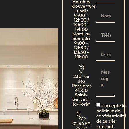
Horaires
d’ouverture
Lundi :
9h00 –
12h00 /
14h00 –
19h00
Mardi au
Samedi :
9h00 –
12h30 /
13h30 –
19h00
230 rue
des
Perrières
41350
Saint-
Gervais-
la-Forêt
J'accepte la
politique de
confidentialité
de ce site
02 54 50
internet.
22 00