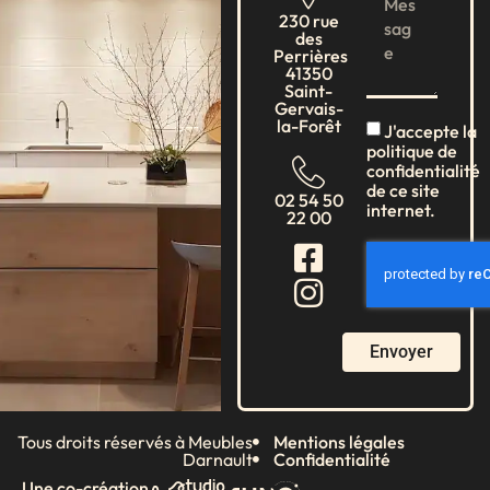
230 rue
des
Perrières
41350
Saint-
Gervais-
la-Forêt
J'accepte la
politique de
confidentialité
de ce site
02 54 50
internet.
22 00
Envoyer
Tous droits réservés à Meubles
Mentions légales
Darnault
Confidentialité
Une co-création