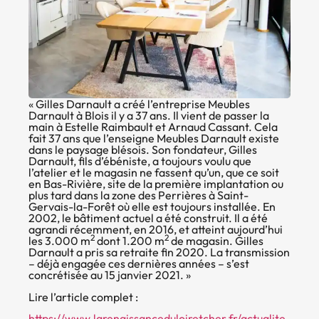
« Gilles Darnault a créé l’entreprise Meubles
Darnault à Blois il y a 37 ans. Il vient de passer la
main à Estelle Raimbault et Arnaud Cassant. Cela
fait 37 ans que l’enseigne Meubles Darnault existe
dans le paysage blésois. Son fondateur, Gilles
Darnault, fils d’ébéniste, a toujours voulu que
l’atelier et le magasin ne fassent qu’un, que ce soit
en Bas-Rivière, site de la première implantation ou
plus tard dans la zone des Perrières à Saint-
Gervais-la-Forêt où elle est toujours installée. En
2002, le bâtiment actuel a été construit. Il a été
agrandi récemment, en 2016, et atteint aujourd’hui
2
2
les 3.000 m
dont 1.200 m
de magasin. Gilles
Darnault a pris sa retraite fin 2020. La transmission
– déjà engagée ces dernières années – s’est
concrétisée au 15 janvier 2021. »
Lire l’article complet :
https://www.larenaissanceduloiretcher.fr/actualite-